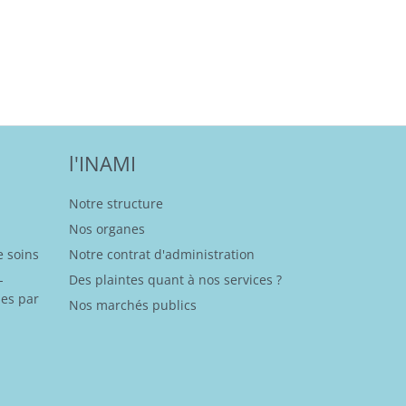
l'INAMI
Notre structure
Nos organes
 soins
Notre contrat d'administration
-
Des plaintes quant à nos services ?
es par
Nos marchés publics