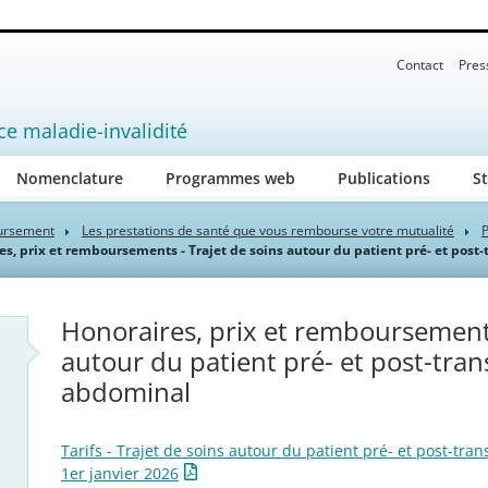
Contact
Pres
ce maladie-invalidité
Nomenclature
Programmes web
Publications
St
oursement
Les prestations de santé que vous rembourse votre mutualité
P
es, prix et remboursements - Trajet de soins autour du patient pré- et pos
Honoraires, prix et remboursements
autour du patient pré- et post-tra
abdominal
Tarifs - Trajet de soins autour du patient pré- et post-tr
1er janvier 2026