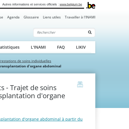
Autres informations et services officiels :
www.belgium.be
se
Agenda
Glossaire
Liens utiles
Travailler à l'INAMI
Rechercher
atistiques
L'INAMI
FAQ
LIKIV
restations de soins individuelles
t-transplantation d'organe abdominal
print
 - Trajet de soins
nsplantation d'organe
ansplantation d'organe abdominal à partir du