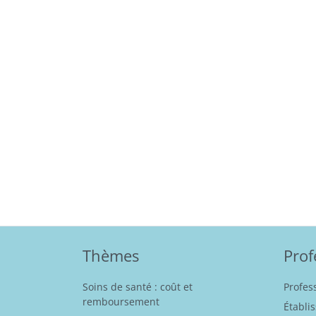
Thèmes
Prof
Soins de santé : coût et
Profes
remboursement
Établi