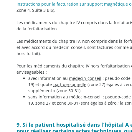
instructions pour la facturation sur support magnétique o
Zone 4, Suite 3 BIS).
Les médicaments du chapitre IV compris dans la forfaitaris
de la forfaitarisation.
Les médicaments du chapitre IV, non compris dans la forf
et avec accord du médecin-conseil, sont facturés comme 
hors forfait).
Pour les médicaments du chapitre IV hors forfaitarisation e
envisageables :
avec information au
médecin-conseil
: pseudo-code
19) et quote-
part personnelle
(zone 27) égales à zér
supplément » (zone 30-31).
sans information au médecin-conseil : pseudo-code 
19, zone 27 et zone 30-31) sont égales à zéro ; la zo
9. Si le patient hospitalisé dans l'hôpital 
pour réaliser certains actes techniques, que