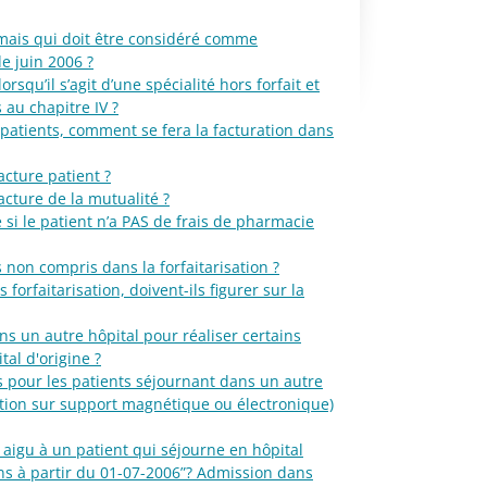
, mais qui doit être considéré comme
e juin 2006 ?
orsqu’il s’agit d’une spécialité hors forfait et
 au chapitre IV ?
 patients, comment se fera la facturation dans
acture patient ?
acture de la mutualité ?
é si le patient n’a PAS de frais de pharmacie
 non compris dans la forfaitarisation ?
orfaitarisation, doivent-ils figurer sur la
ans un autre hôpital pour réaliser certains
tal d'origine ?
s pour les patients séjournant dans un autre
ration sur support magnétique ou électronique)
 aigu à un patient qui séjourne en hôpital
ns à partir du 01-07-2006”? Admission dans