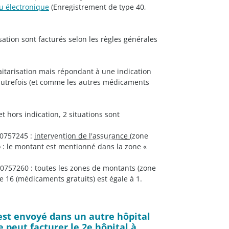
u électronique
(Enregistrement de type 40,
ation sont facturés selon les règles générales
aitarisation mais répondant à une indication
autrefois (et comme les autres médicaments
t hors indication, 2 situations sont
 0757245 :
intervention de l'assurance
(zone
o : le montant est mentionné dans la zone «
0757260 : toutes les zones de montants (zone
ne 16 (médicaments gratuits) est égale à 1.
A est envoyé dans un autre hôpital
 peut facturer le 2e hôpital à