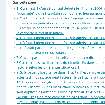
Sur cette page :
1. Qu'en est-il d'un séjour qui débute le 11 juillet 2006
"poursuite" d'une hospitalisation qui a eu lieu au mois d
2. Y-a-t-il une facturation à faire à l’organisme assureur l
délivrée à un patient qui répond aux conditions reprises
3. Lorsqu'un conditionnement est utilisé pour plusieurs
le cadre de la forfaitarisation ?
4. Où faut-il mentionner le forfait par admission sur la f
5. Où faut-il mentionner le forfait par admission sur la f
6. Le forfait par admission peut-il également être attest
x
pendant le séjour en question ?
7. Que se passe-t-il pour la tarification des médicaments
8 Comment les médicaments du chapitre IV, dans et hors f
facture selon les différentes situations ?
9. Si le patient hospitalisé dans l'hôpital A est envoyé d
actes techniques, que peut facturer le 2e hôpital à l'hôpi
10. Les nouvelles règles de facturation des médicament
hôpital (annexe 17 des instructions relatives à la factu
sont applicables aux admissions à partir du 01-07-2006.
Lorsqu’il s’agit de médicaments délivrés dans un hôpital
psychiatrique, qu’entend-on précisément par “admissio