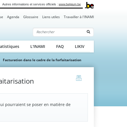
Autres informations et services officiels :
www.belgium.be
se
Agenda
Glossaire
Liens utiles
Travailler à l'INAMI
Rechercher
atistiques
L'INAMI
FAQ
LIKIV
Facturation dans le cadre de la forfaitarisation
print
aitarisation
ui pourraient se poser en matière de