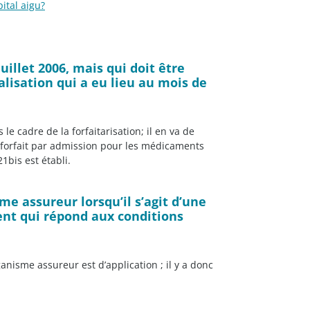
ital aigu?
juillet 2006, mais qui doit être
lisation qui a eu lieu au mois de
le cadre de la forfaitarisation; il en va de
 forfait par admission pour les médicaments
1bis est établi.
sme assureur lorsqu’il s’agit d’une
ient qui répond aux conditions
ganisme assureur est d’application ; il y a donc