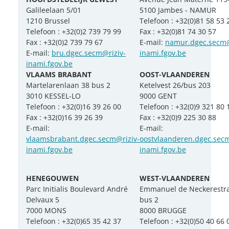
Galileelaan 5/01
5100 Jambes - NAMUR
1210 Brussel
Telefoon : +32(0)81 58 53 
Telefoon : +32(0)2 739 79 99
Fax : +32(0)81 74 30 57
Fax : +32(0)2 739 79 67
E-mail:
namur.dgec.secm@
E-mail:
bru.dgec.secm@riziv-
inami.fgov.be
inami.fgov.be
VLAAMS BRABANT
OOST-VLAANDEREN
Martelarenlaan 38 bus 2
Ketelvest 26/bus 203
3010 KESSEL-LO
9000 GENT
Telefoon : +32(0)16 39 26 00
Telefoon : +32(0)9 321 80 
Fax : +32(0)16 39 26 39
Fax : +32(0)9 225 30 88
E-mail:
E-mail:
vlaamsbrabant.dgec.secm@riziv-
oostvlaanderen.dgec.secm
inami.fgov.be
inami.fgov.be
HENEGOUWEN
WEST-VLAANDEREN
Parc Initialis Boulevard André
Emmanuel de Neckerestra
Delvaux 5
bus 2
7000 MONS
8000 BRUGGE
Telefoon : +32(0)65 35 42 37
Telefoon : +32(0)50 40 66 