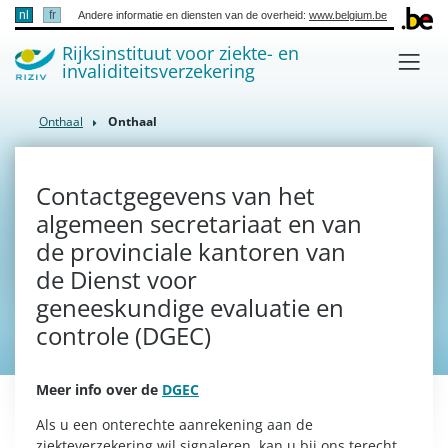
nl
fr
Andere informatie en diensten van de overheid:
www.belgium.be
Rijksinstituut voor ziekte- en
invaliditeitsverzekering
(active)
Onthaal
Onthaal
Contactgegevens van het
algemeen secretariaat en van
de provinciale kantoren van
de Dienst voor
geneeskundige evaluatie en
controle (DGEC)
Meer info over de
DGEC
Als u een onterechte aanrekening aan de
ziekteverzekering wil signaleren, kan u bij ons terecht.