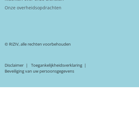
Onze overheidsopdrachten
© RIZIV, alle rechten voorbehouden
Disclaimer
Toegankelijkheidsverklaring
Beveiliging van uw persoonsgegevens