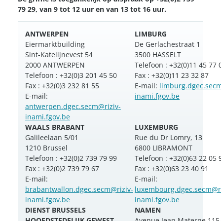
79 29, van 9 tot 12 uur en van 13 tot 16 uur.
ANTWERPEN
LIMBURG
Eiermarktbuilding
De Gerlachestraat 1
Sint-Katelijnevest 54
3500 HASSELT
2000 ANTWERPEN
Telefoon : +32(0)11 45 77 
Telefoon : +32(0)3 201 45 50
Fax : +32(0)11 23 32 87
Fax : +32(0)3 232 81 55
E-mail:
limburg.dgec.secm
E-mail:
inami.fgov.be
antwerpen.dgec.secm@riziv-
inami.fgov.be
WAALS BRABANT
LUXEMBURG
Galileel
aan
5/01
Rue du Dr Lomry, 13
1210 Brussel
6800 LIBRAMONT
Telefoon : +32(0)2 739 79 99
Telefoon : +32(0)63 22 05 
Fax : +32(0)2 739 79 67
Fax : +32(0)63 23 40 91
E-mail:
E-mail:
brabantwallon.dgec.secm@riziv-
luxembourg.dgec.secm@ri
inami.fgov.be
inami.fgov.be
DIENST BRUSSELS
NAMEN
HOOFDSTEDELIJK GEWEST
Avenue Jean Materne 115