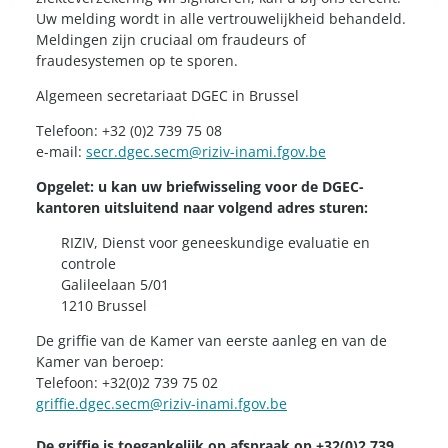
Uw melding wordt in alle vertrouwelijkheid behandeld.
Meldingen zijn cruciaal om fraudeurs of
fraudesystemen op te sporen.
Algemeen secretariaat DGEC in Brussel
Telefoon:
+32 (0)2 739 75 08
e-mail:
secr.dgec.secm@riziv-inami.fgov.be
Op
gelet
: u kan uw briefwisseling voor de DGEC-
kantoren uitsluitend naar volgend adres sturen:
RIZIV, Dienst voor geneeskundige evaluatie en
controle
Galileelaan 5/01
1210 Brussel
De griffie van de Kamer van eerste aanleg en van de
Kamer van beroep:
Telefoon: +32(0)2 739 75 02
griffie.dgec.secm@riziv-inami.fgov.be
De griffie is toegankelijk op afspraak op +32(0)2 739