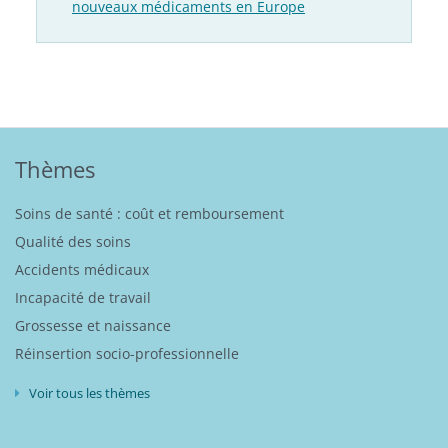
nouveaux médicaments en Europe
Thèmes
Soins de santé : coût et remboursement
Qualité des soins
Accidents médicaux
Incapacité de travail
Grossesse et naissance
Réinsertion socio-professionnelle
Voir tous les thèmes