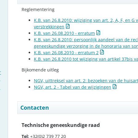
Reglementering
K.B. van 26.8.2010: wijziging van art. 2, A, F, e
verstrekkingen
K.B. van 26.08.2010 - erratum
K.B. van 26.8.2010: persoonlijk aandeel van de r
geneeskundige verzorging in de honoraria van so
K.B. van 26.08.2010 - erratum 2
K.B. van 26.8.2010 tot wijziging van artikel 37bis
Bijkomende uitleg
r
n
NGV, uittreksel van art. 2: bezoeken van de huisar
NGV, art. 2 - Tabel van de wijzigingen
p
Contacten
Technische geneeskundige raad
Tel:
+32(0)2 739 77 20