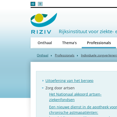
nl
fr
Rijksinstituut voor ziekte- 
(act
Onthaal
Thema's
Professionals
Onthaal
Professionals
Individuele zorgverlener
Uitoefening van het beroep
Zorg door artsen
Het Nationaal akkoord artsen-
ziekenfondsen
Een nieuwe dienst in de apotheek voo
chronische astmapatiënten: