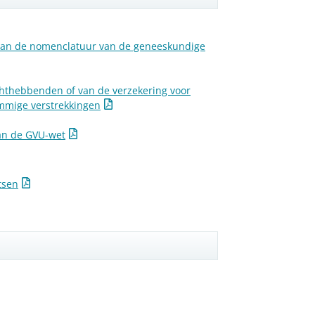
n G van de nomenclatuur van de geneeskundige
echthebbenden of van de verzekering voor
mmige verstrekkingen
 van de GVU-wet
tsen