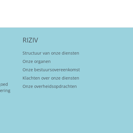
RIZIV
Structuur van onze diensten
Onze organen
Onze bestuursovereenkomst
Klachten over onze diensten
goed
Onze overheidsopdrachten
kering