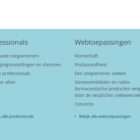
essionals
Webtoepassingen
duele zorgverleners
NomenSoft
gingsinstellingen en diensten
ProGezondheid
 professionals
Een zorgverlener zoeken
or allen
Geneesmiddelen en radio-
farmaceutische producten ver
door de verplichte ziekteverze
Concerto
k alle professionals
Bekijk alle webtoepassingen