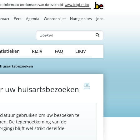
re informatie en diensten van de overheid:
www.belgium.be
ntact
Pers
Agenda
Woordenlijst
Nuttige sites
Jobs
Zoeken
atistieken
RIZIV
FAQ
LIKIV
huisartsbezoeken
print
r uw huisartsbezoeken
nclatuur gebruiken om uw bezoeken te
nen. De tegemoetkoming van de
ing) blijft wel strikt dezelfde.