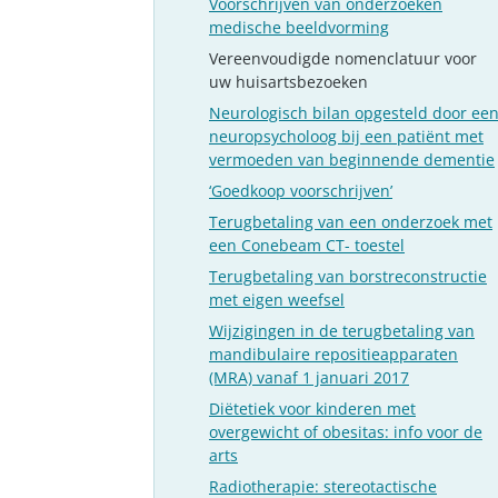
Voorschrijven van onderzoeken
medische beeldvorming
Vereenvoudigde nomenclatuur voor
uw huisartsbezoeken
Neurologisch bilan opgesteld door ee
neuropsycholoog bij een patiënt met
vermoeden van beginnende dementie
‘Goedkoop voorschrijven’
Terugbetaling van een onderzoek met
een Conebeam CT- toestel
Terugbetaling van borstreconstructie
met eigen weefsel
Wijzigingen in de terugbetaling van
mandibulaire repositieapparaten
(MRA) vanaf 1 januari 2017
Diëtetiek voor kinderen met
overgewicht of obesitas: info voor de
arts
Radiotherapie: stereotactische