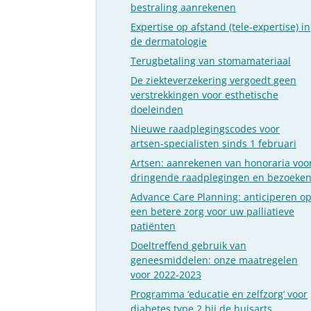
bestraling aanrekenen
Expertise op afstand (tele-expertise) in
de dermatologie
Terugbetaling van stomamateriaal
De ziekteverzekering vergoedt geen
verstrekkingen voor esthetische
doeleinden
Nieuwe raadplegingscodes voor
artsen-specialisten sinds 1 februari
Artsen: aanrekenen van honoraria voo
dringende raadplegingen en bezoeke
Advance Care Planning: anticiperen o
een betere zorg voor uw palliatieve
patiënten
Doeltreffend gebruik van
geneesmiddelen: onze maatregelen
voor 2022-2023
Programma ‘educatie en zelfzorg’ voor
diabetes type 2 bij de huisarts