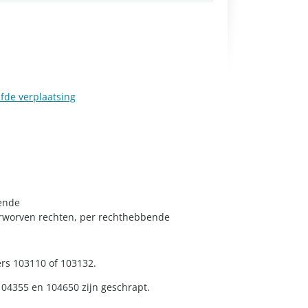
fde verplaatsing
bende
verworven rechten, per rechthebbende
s 103110 of 103132.
4355 en 104650 zijn geschrapt.