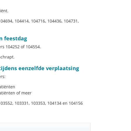
iënt.
4694, 104414, 104716, 104436, 104731,
n feestdag
s 104252 of 104554.
chrapt.
ijdens eenzelfde verplaatsing
rs:
atiënten
atiënten of meer
03552, 103331, 103353, 104134 en 104156