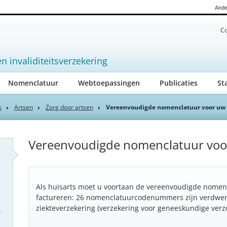
Ande
Co
en invaliditeitsverzekering
ive)
Nomenclatuur
Webtoepassingen
Publicaties
St
s
Artsen
Zorg door artsen
Vereenvoudigde nomenclatuur voor uw 
Vereenvoudigde nomenclatuur voo
Als huisarts moet u voortaan de vereenvoudigde nome
factureren: 26 nomenclatuurcodenummers zijn verdwe
r
ziekteverzekering (verzekering voor geneeskundige verzorg