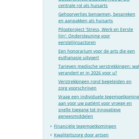
centrale rol als huisarts
Gehoorverlies benoemen, bespreken
en aanpakken als huisarts
Pilootproject 'Stress, Werk en Eerste
lijn': Ondersteuning voor
eerstelijnsactoren
Een honorarium voor de arts die een
euthanasie uitvoert
Tarieven medische verstrekkingen: wa
verandert er in 2026 voor u?
Verstrekkingen rond begeleiden en
zorg voorschrijven
Vraag een individuele tegemoetkomin
aan voor uw patiënt voor vroege en
snelle toegang tot innovatieve
geneesmiddelen
Financiële tegemoetkomingen
Kwaliteitszorg door artsen