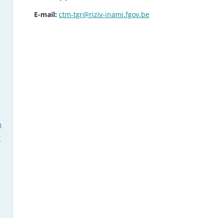
E-mail:
ctm-tgr@riziv-inami.fgov.be
n
r