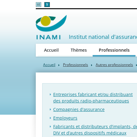
nl
fr
Institut national d'assuran
(act
Accueil
Thèmes
Professionnels
Accueil
Professionnels
Autres professionnels
Entreprises fabricant et/ou distribuant
des produits radio-pharmaceutiques
Compagnies d'assurance
Employeurs
Fabricants et distributeurs d’implants, d
DIV et d’autres dispositifs médicaux