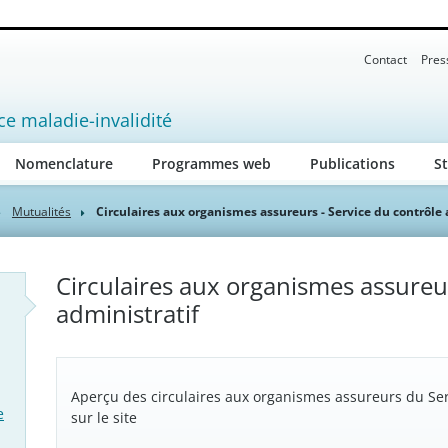
Contact
Pres
ce maladie-invalidité
ive)
Nomenclature
Programmes web
Publications
St
Mutualités
Circulaires aux organismes assureurs - Service du contrôle 
Circulaires aux organismes assureur
administratif
Aperçu des circulaires aux organismes assureurs du Ser
e
sur le site