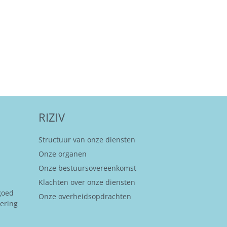
RIZIV
Structuur van onze diensten
Onze organen
Onze bestuursovereenkomst
Klachten over onze diensten
goed
Onze overheidsopdrachten
kering