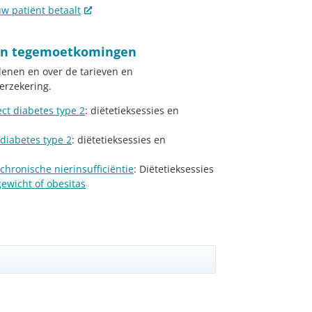
w patiënt betaalt
n en tegemoetkomingen
rlenen en over de tarieven en
erzekering.
ect diabetes type 2
: diëtetieksessies en
 diabetes type 2
: diëtetieksessies en
chronische nierinsufficiëntie
: Diëtetieksessies
ewicht of obesitas