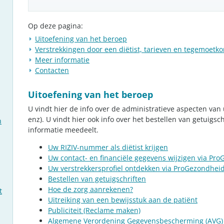
Op deze pagina:
Uitoefening van het beroep
Verstrekkingen door een diëtist, tarieven en tegemoetk
Meer informatie
Contacten
Uitoefening van het beroep
U vindt hier de info over de administratieve aspecten v
enz). U vindt hier ook info over het bestellen van getuigsc
n
informatie meedeelt.
Uw RIZIV-nummer als diëtist krijgen
Uw contact- en financiële gegevens wijzigen via Pr
Uw verstrekkersprofiel ontdekken via ProGezondhei
Bestellen van getuigschriften
Hoe de zorg aanrekenen?
t
Uitreiking van een bewijsstuk aan de patiënt
Publiciteit
(Reclame maken)
Algemene Verordening Gegevensbescherming (AVG)