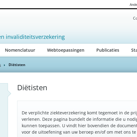
Ande
Co
en invaliditeitsverzekering
ive)
Nomenclatuur
Webtoepassingen
Publicaties
St
s
Diëtisten
Diëtisten
De verplichte ziekteverzekering komt tegemoet in de pr
verlenen. Deze pagina bundelt de informatie die u nodi
kunnen toepassen. U vindt hier bovendien de documen
voor de uitoefening van uw beroep en/of om met ons t