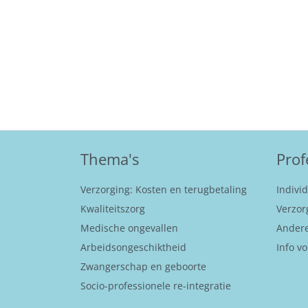
Thema's
Prof
Verzorging: Kosten en terugbetaling
Indivi
Kwaliteitszorg
Verzor
Medische ongevallen
Andere
Arbeidsongeschiktheid
Info vo
Zwangerschap en geboorte
Socio-professionele re-integratie