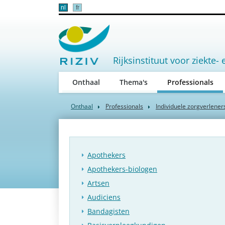
nl
fr
Rijksinstituut voor ziekte- 
(act
Onthaal
Thema's
Professionals
Onthaal
Professionals
Individuele zorgverlener
Apothekers
Apothekers-biologen
Artsen
Audiciens
Bandagisten