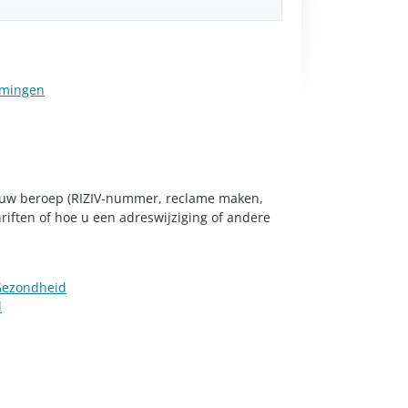
omingen
an uw beroep (RIZIV-nummer, reclame maken,
hriften of hoe u een adreswijziging of andere
oGezondheid
d