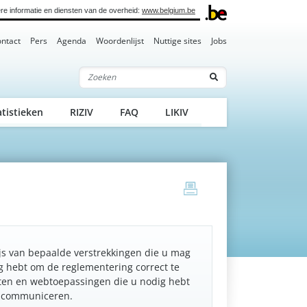
re informatie en diensten van de overheid:
www.belgium.be
ntact
Pers
Agenda
Woordenlijst
Nuttige sites
Jobs
Zoeken
atistieken
RIZIV
FAQ
LIKIV
print
ijs van bepaalde verstrekkingen die u mag
g hebt om de reglementering correct te
ten en webtoepassingen die u nodig hebt
e communiceren.